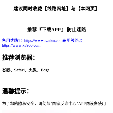
建议同时收藏【线路网址】与【本网页】
推荐『下载APP』 防止迷路
备用线路
1
：
https://www.rznbm.com
备用线路
2
：
https://www.k8900.com
推荐浏览器：
谷歌、Safari、火狐、Edge
温馨提示：
为了您的隐私安全，请勿与"国家反诈中心"APP同设备使用！