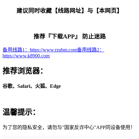
建议同时收藏【线路网址】与【本网页】
推荐『下载APP』 防止迷路
备用线路
1
：
https://www.rznbm.com
备用线路
2
：
https://www.k8900.com
推荐浏览器：
谷歌、Safari、火狐、Edge
温馨提示：
为了您的隐私安全，请勿与"国家反诈中心"APP同设备使用！