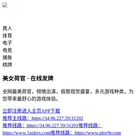
真人
体育
电子
电竞
捕鱼
棋牌
美女荷官 · 在线发牌
全网最美荷官，倾情出演，极致视觉盛宴，多元游戏种类，为
您带来最舒心的游戏体验。
立即注册
进入主页
APP下载
推荐主线路：
https://34.96.227.59:31202
推荐线路：
https://34.96.227.59:31201
推荐线路：
https://www.1nzkex.com
推荐线路：
https://www.plov9r.com