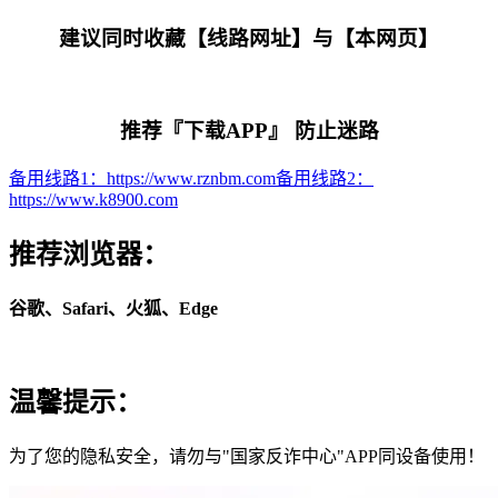
建议同时收藏【线路网址】与【本网页】
推荐『下载APP』 防止迷路
备用线路
1
：
https://www.rznbm.com
备用线路
2
：
https://www.k8900.com
推荐浏览器：
谷歌、Safari、火狐、Edge
温馨提示：
为了您的隐私安全，请勿与"国家反诈中心"APP同设备使用！