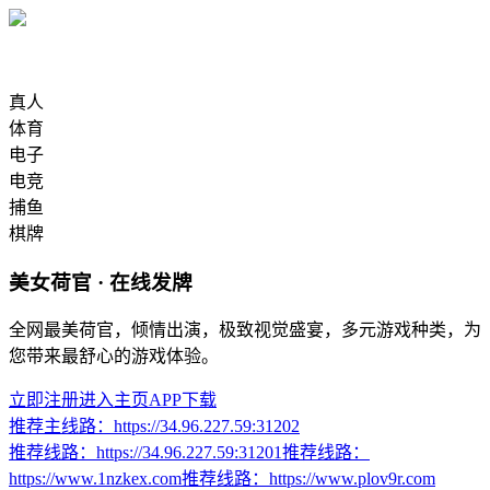
真人
体育
电子
电竞
捕鱼
棋牌
美女荷官 · 在线发牌
全网最美荷官，倾情出演，极致视觉盛宴，多元游戏种类，为
您带来最舒心的游戏体验。
立即注册
进入主页
APP下载
推荐主线路：
https://34.96.227.59:31202
推荐线路：
https://34.96.227.59:31201
推荐线路：
https://www.1nzkex.com
推荐线路：
https://www.plov9r.com