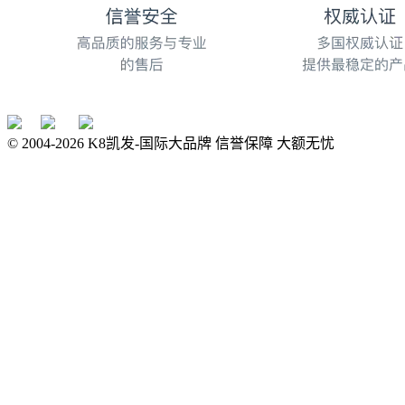
© 2004-
2026
K8凯发-国际大品牌 信誉保障 大额无忧