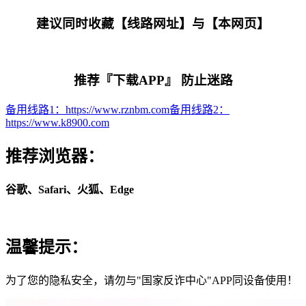
建议同时收藏【线路网址】与【本网页】
推荐『下载APP』 防止迷路
备用线路
1
：
https://www.rznbm.com
备用线路
2
：
https://www.k8900.com
推荐浏览器：
谷歌、Safari、火狐、Edge
温馨提示：
为了您的隐私安全，请勿与"国家反诈中心"APP同设备使用！