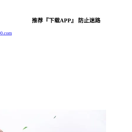
推荐『下载APP』 防止迷路
00.com