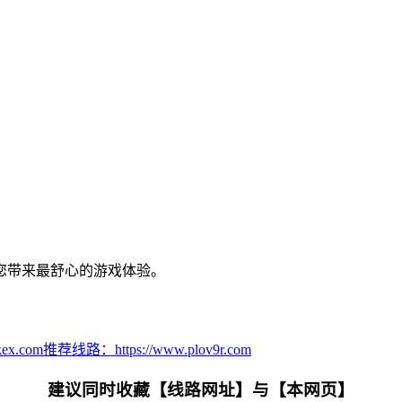
您带来最舒心的游戏体验。
kex.com
推荐线路：
https://www.plov9r.com
建议同时收藏【线路网址】与【本网页】