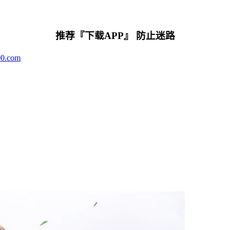
推荐『下载APP』 防止迷路
00.com