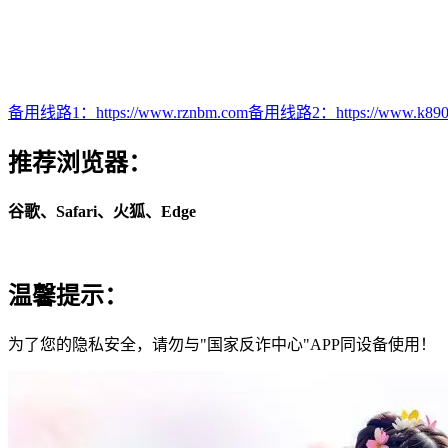
备用线路
1
：
https://www.rznbm.com
备用线路
2
：
https://www.k89
推荐浏览器：
谷歌、Safari、火狐、Edge
温馨提示：
为了您的隐私安全，请勿与"国家反诈中心"APP同设备使用！