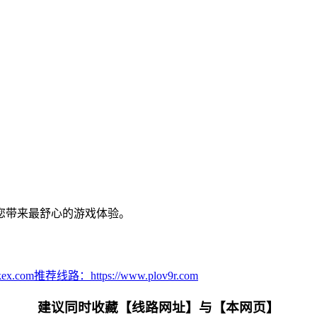
您带来最舒心的游戏体验。
kex.com
推荐线路：
https://www.plov9r.com
建议同时收藏【线路网址】与【本网页】